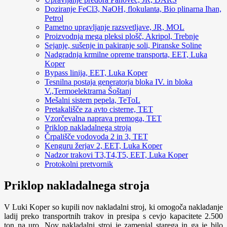
Doziranje FeCl3, NaOH, flokulanta, Bio plinarna Ihan,
Petrol
Pametno upravljanje razsvetljave, JR, MOL
Proizvodnja mega pleksi plošč, Akripol, Trebnje
Sejanje, sušenje in pakiranje soli, Piranske Soline
Nadgradnja krmilne opreme transporta, EET, Luka
Koper
Bypass linija, EET, Luka Koper
Tesnilna postaja generatorja bloka IV. in bloka
V.,Termoelektrarna Šoštanj
Mešalni sistem pepela, TeToL
Pretakališče za avto cisterne, TET
Vzorčevalna naprava premoga, TET
Priklop nakladalnega stroja
Črpališče vodovoda 2 in 3, TET
Kenguru žerjav 2, EET, Luka Koper
Nadzor trakovi T3,T4,T5, EET, Luka Koper
Protokolni pretvornik
Priklop nakladalnega stroja
V Luki Koper so kupili nov nakladalni stroj, ki omogoča nakladanje
ladij preko transportnih trakov in presipa s cevjo kapacitete 2.500
ton na uro. Nov nakladalni stroj je zamenjal starega in ga je bilo