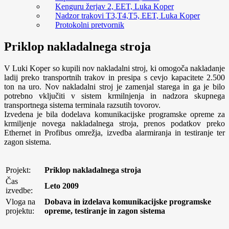
Kenguru žerjav 2, EET, Luka Koper
Nadzor trakovi T3,T4,T5, EET, Luka Koper
Protokolni pretvornik
Priklop nakladalnega stroja
V Luki Koper so kupili nov nakladalni stroj, ki omogoča nakladanje
ladij preko transportnih trakov in presipa s cevjo kapacitete 2.500
ton na uro. Nov nakladalni stroj je zamenjal starega in ga je bilo
potrebno vključiti v sistem krmilnjenja in nadzora skupnega
transportnega sistema terminala razsutih tovorov.
Izvedena je bila dodelava komunikacijske programske opreme za
krmiljenje novega nakladalnega stroja, prenos podatkov preko
Ethernet in Profibus omrežja, izvedba alarmiranja in testiranje ter
zagon sistema.
Projekt:
Priklop nakladalnega stroja
Čas
Leto 2009
izvedbe:
Vloga na
Dobava in izdelava komunikacijske programske
projektu:
opreme, testiranje in zagon sistema