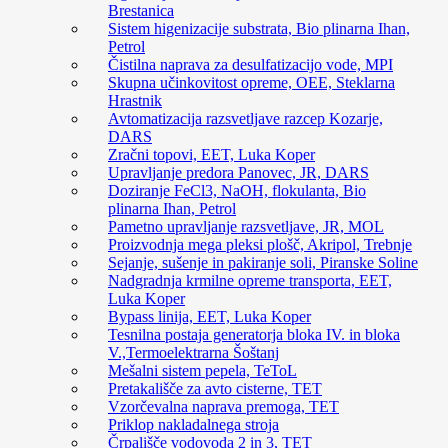
Brestanica
Sistem higenizacije substrata, Bio plinarna Ihan,
Petrol
Čistilna naprava za desulfatizacijo vode, MPI
Skupna učinkovitost opreme, OEE, Steklarna
Hrastnik
Avtomatizacija razsvetljave razcep Kozarje,
DARS
Zračni topovi, EET, Luka Koper
Upravljanje predora Panovec, JR, DARS
Doziranje FeCl3, NaOH, flokulanta, Bio
plinarna Ihan, Petrol
Pametno upravljanje razsvetljave, JR, MOL
Proizvodnja mega pleksi plošč, Akripol, Trebnje
Sejanje, sušenje in pakiranje soli, Piranske Soline
Nadgradnja krmilne opreme transporta, EET,
Luka Koper
Bypass linija, EET, Luka Koper
Tesnilna postaja generatorja bloka IV. in bloka
V.,Termoelektrarna Šoštanj
Mešalni sistem pepela, TeToL
Pretakališče za avto cisterne, TET
Vzorčevalna naprava premoga, TET
Priklop nakladalnega stroja
Črpališče vodovoda 2 in 3, TET