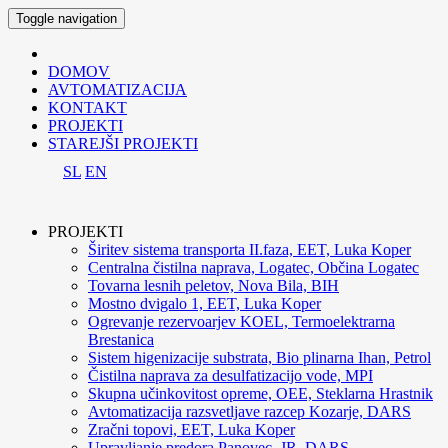
Toggle navigation
DOMOV
AVTOMATIZACIJA
KONTAKT
PROJEKTI
STAREJŠI PROJEKTI
SL
EN
PROJEKTI
Širitev sistema transporta II.faza, EET, Luka Koper
Centralna čistilna naprava, Logatec, Občina Logatec
Tovarna lesnih peletov, Nova Bila, BIH
Mostno dvigalo 1, EET, Luka Koper
Ogrevanje rezervoarjev KOEL, Termoelektrarna
Brestanica
Sistem higenizacije substrata, Bio plinarna Ihan, Petrol
Čistilna naprava za desulfatizacijo vode, MPI
Skupna učinkovitost opreme, OEE, Steklarna Hrastnik
Avtomatizacija razsvetljave razcep Kozarje, DARS
Zračni topovi, EET, Luka Koper
Upravljanje predora Panovec, JR, DARS